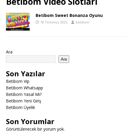
Betibom Video Slotları
Betibom Sweet Bonanza Oyunu
18 Temmuz 2025
betibom
Ara
Ara
Son Yazılar
Betibom Vip
Betibom Whatsapp
Betibom Yasal Mı?
Betibom Yeni Giriş
Betibom Üyelik
Son Yorumlar
Görüntülenecek bir yorum yok.