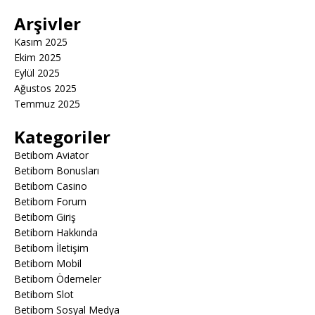
Arşivler
Kasım 2025
Ekim 2025
Eylül 2025
Ağustos 2025
Temmuz 2025
Kategoriler
Betibom Aviator
Betibom Bonusları
Betibom Casino
Betibom Forum
Betibom Giriş
Betibom Hakkında
Betibom İletişim
Betibom Mobil
Betibom Ödemeler
Betibom Slot
Betibom Sosyal Medya