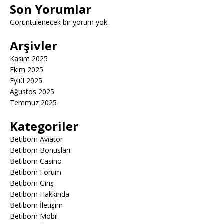
Son Yorumlar
Görüntülenecek bir yorum yok.
Arşivler
Kasım 2025
Ekim 2025
Eylül 2025
Ağustos 2025
Temmuz 2025
Kategoriler
Betibom Aviator
Betibom Bonusları
Betibom Casino
Betibom Forum
Betibom Giriş
Betibom Hakkında
Betibom İletişim
Betibom Mobil