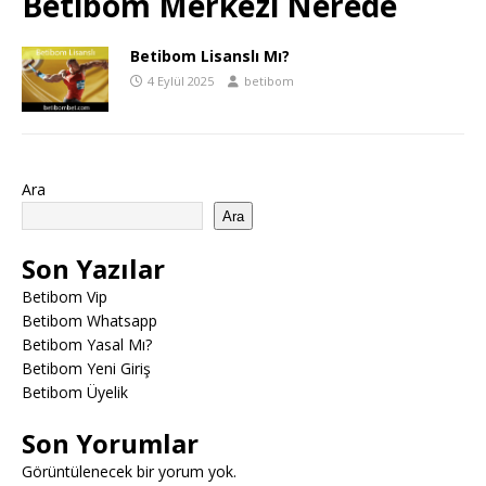
Betibom Merkezi Nerede
Betibom Lisanslı Mı?
4 Eylül 2025
betibom
Ara
Ara
Son Yazılar
Betibom Vip
Betibom Whatsapp
Betibom Yasal Mı?
Betibom Yeni Giriş
Betibom Üyelik
Son Yorumlar
Görüntülenecek bir yorum yok.