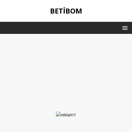
BETIBOM