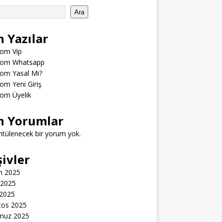
Ara
n Yazılar
bom Vip
bom Whatsapp
bom Yasal Mı?
om Yeni Giriş
om Üyelik
n Yorumlar
tülenecek bir yorum yok.
şivler
m 2025
 2025
 2025
tos 2025
uz 2025