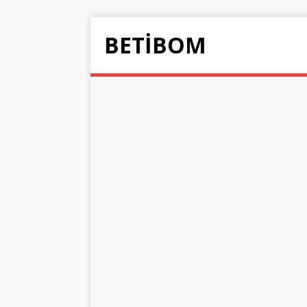
BETIBOM