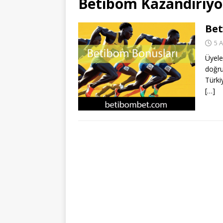
Betibom Kazandırıy
Bet
5 
Üyeler
doğru 
Türki
[…]