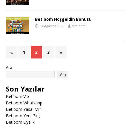
Betibom Hoşgeldin Bonusu
14 Ağustos 2025
betibom
«
1
2
3
»
Ara
Ara
Son Yazılar
Betibom Vip
Betibom Whatsapp
Betibom Yasal Mı?
Betibom Yeni Giriş
Betibom Üyelik